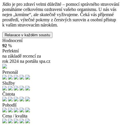
Jídlo je pro zdraví velmi důležité – pomocí správného stravování
pomáháme celkovému ozdravení vašeho organismu. U nás vás
nejen „krmíme“, ale skutečně vyživujeme. Čeká vás příjemné
prostředí, výtečné pokrmy z čerstvých surovin a osobní přístup
k vašim stravovacím nárokům.
Relaxace v každém soustu
Hodnocení
92
%
Perfektní
na základě recencí za
rok 2024 na portálu spa.cz
Personál
Služby
Čistota
Pohodlí
Cena / kvalita