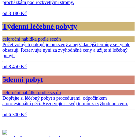
procházkám pod rozkvetlými stromy.
od 3 180 Kč
Týdenní léčebné pobyty
celoroční nabídka podle sezón
Počet volných pokojů je omezený a nejžádanější termíny se rychle
obsazují. Rezervujte nyní za zvýhodněné ceny a užijte si léčebný
pobyt.
od 8 450 Kč
5denní pobyt
celoroční nabídka podle sezón
Dopřejte si léčebný pobyt s procedurami, odpočinkem
a profesionální péčí. Rezervujte si svůj termín za výhodnou cenu.
od 6 300 Kč