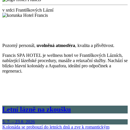
v srdci Františkových Lázní
Pozorný personál,
uvolněná atmosféra
, kvalita a přívětivost.
Francis SPA HOTEL je wellness hotel ve Františkových Lázních,
nabízející lázeňské procedury, masáže a relaxační služby. Nachází se
blízko hlavní kolonády a Aquafora, ideální pro odpočinek a
regeneraci.
Letní lázně na zkoušku
5. 7. – 23.8. 2026
Kolonáda se probouzí do letních dnů a zve k romantickým