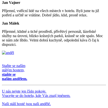
Jan Vajner
Příjemní, vstřícní lidé na všech místech v hotelu. Byli jsme tu již
potřetí a určitě se vrátíme. Dobré jídlo, klid, prostě relax.
Jan Málek
Příjemné, klidné a tiché prostředí, přívětivý personál, lázeňské
služby na úrovni, blízko krásných parků, krásně se zde spalo. Moc
se nám zde líbilo. Velmi dobrá kuchyně, odpolední káva či čaj k
dispozici.
Staňte se naším
stálým hostem,
staňte se
naším andělem.
U nás nejste jen číslo pokoje.
Vracejte se do hotelu, kde Vás znají jménem.
Naši stálí hosté jsou naši andělé.