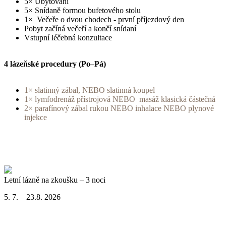
5× Ubytování
5× Snídaně formou bufetového stolu
1× Večeře o dvou chodech - první příjezdový den
Pobyt začíná večeří a končí snídaní
Vstupní léčebná konzultace
4 lázeňské procedury (Po–Pá)
1× slatinný zábal, NEBO slatinná koupel
1× lymfodrenáž přístrojová NEBO masáž klasická částečná
2× parafínový zábal rukou NEBO inhalace NEBO plynové
injekce
Letní lázně na zkoušku – 3 noci
5. 7. – 23.8. 2026