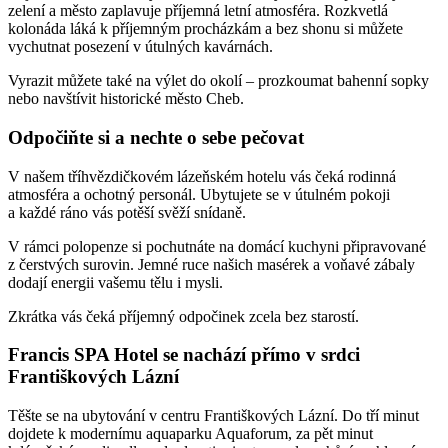
zelení a město zaplavuje příjemná letní atmosféra. Rozkvetlá
kolonáda láká k příjemným procházkám a bez shonu si můžete
vychutnat posezení v útulných kavárnách.
Vyrazit můžete také na výlet do okolí – prozkoumat bahenní sopky
nebo navštívit historické město Cheb.
Odpočiňte si a nechte o sebe pečovat
V našem tříhvězdičkovém lázeňském hotelu vás čeká rodinná
atmosféra a ochotný personál. Ubytujete se v útulném pokoji
a každé ráno vás potěší svěží snídaně.
V rámci polopenze si pochutnáte na domácí kuchyni připravované
z čerstvých surovin. Jemné ruce našich masérek a voňavé zábaly
dodají energii vašemu tělu i mysli.
Zkrátka vás čeká příjemný odpočinek zcela bez starostí.
Francis SPA Hotel se nachází přímo v srdci
Františkových Lázní
Těšte se na ubytování v centru Františkových Lázní. Do tří minut
dojdete k modernímu aquaparku Aquaforum, za pět minut