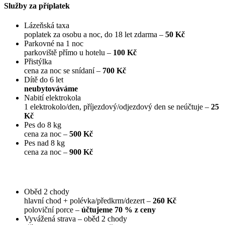
Služby za příplatek
Lázeňská taxa
poplatek za osobu a noc, do 18 let zdarma –
50 Kč
Parkovné na 1 noc
parkoviště přímo u hotelu –
100 Kč
Přistýlka
cena za noc se snídaní –
700 Kč
Dítě do 6 let
neubytováváme
Nabití elektrokola
1 elektrokolo/den, příjezdový/odjezdový den se neúčtuje –
25
Kč
Pes do 8 kg
cena za noc –
500 Kč
Pes nad 8 kg
cena za noc –
900 Kč
Oběd 2 chody
hlavní chod + polévka/předkrm/dezert –
260 Kč
poloviční porce –
účtujeme 70 % z ceny
Vyvážená strava –⁠⁠⁠⁠⁠⁠ oběd 2 chody