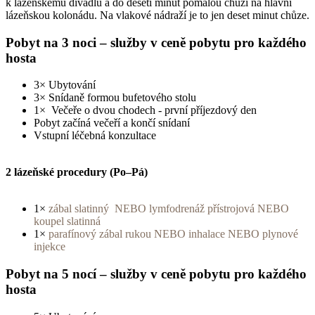
k lázeňskému divadlu a do deseti minut pomalou chůzí na hlavní
lázeňskou kolonádu. Na vlakové nádraží je to jen deset minut chůze.
Pobyt na 3 noci – služby v ceně pobytu pro každého
hosta
3× Ubytování
3× Snídaně formou bufetového stolu
1× Večeře o dvou chodech - první příjezdový den
Pobyt začíná večeří a končí snídaní
Vstupní léčebná konzultace
2 lázeňské procedury (Po–Pá)
1×
zábal slatinný NEBO lymfodrenáž přístrojová NEBO
koupel slatinná
1×
parafínový zábal rukou NEBO inhalace NEBO plynové
injekce
Pobyt na 5 nocí – služby v ceně pobytu pro každého
hosta