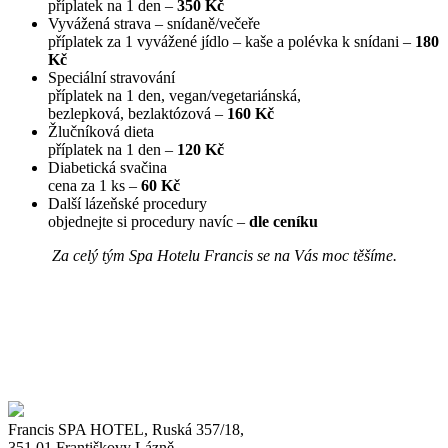
příplatek na 1 den –
350 Kč
Vyvážená strava –⁠⁠⁠⁠⁠⁠ snídaně/večeře
příplatek za 1 vyvážené jídlo –⁠⁠⁠⁠⁠⁠ kaše a polévka k snídani –
180
Kč
Speciální stravování
příplatek na 1 den, vegan/vegetariánská,
bezlepková, bezlaktózová –
160 Kč
Žlučníková dieta
příplatek na 1 den –
120 Kč
Diabetická svačina
cena za 1 ks –
60 Kč
Další lázeňské procedury
objednejte si procedury navíc –
dle ceníku
Za celý tým Spa Hotelu Francis se na Vás moc těšíme.
Francis SPA HOTEL, Ruská 357/18,
351 01 Františkovy Lázně